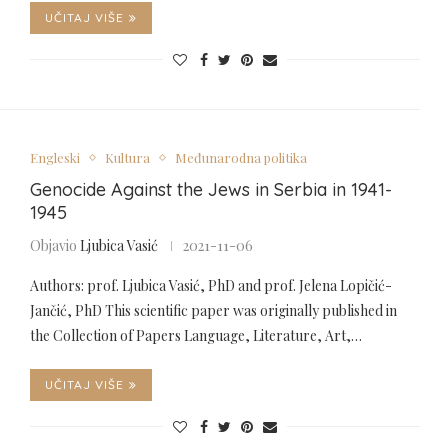
UČITAJ VIŠE
Engleski
Kultura
Međunarodna politika
Genocide Against the Jews in Serbia in 1941-
1945
Objavio
Ljubica Vasić
2021-11-06
Authors: prof. Ljubica Vasić, PhD and prof. Jelena Lopičić-
Jančić, PhD This scientific paper was originally published in
the Collection of Papers Language, Literature, Art,…
UČITAJ VIŠE