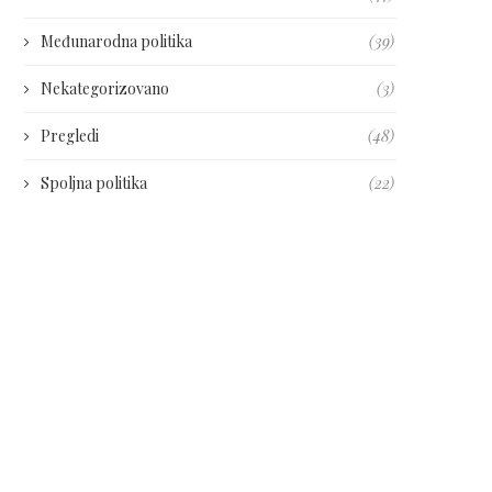
Međunarodna politika
(39)
Nekategorizovano
(3)
Pregledi
(48)
Spoljna politika
(22)