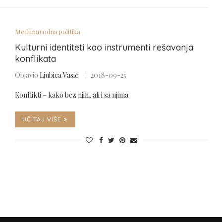
Međunarodna politika
Kulturni identiteti kao instrumenti rešavanja
konflikata
Objavio
Ljubica Vasić
2018-09-25
Konflikti – kako bez njih, ali i sa njima
UČITAJ VIŠE