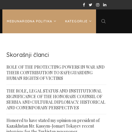
 ON PRESIDENT...
ВАШИНГТОНСКИ САМИТ „ЦА + САД“: КАЗАХ
MEĐUNARODNA POLITIKA
KATEGORIJE
Skorašnji članci
ROLE OF THE PROTECTING POWERS IN WAR AND
THEIR CONTRIBUTION TO SAFEGUARDING
HUMAN RIGHTS OF VICTIMS
THE ROLE, LEGAL STATUS AND INSTITUTIONAL
SIGNIFICANCE OF THE HONORARY COUNSIL OF
SERBIA AND CULTURAL DIPLOMACY: HISTORICAL
AND CONEMPORARY PERSPECTIVES
Honored to have stated my opinion on president of
Kazakhstan Mr. Kassym-Jomart Tokayev recent
interview for the Turkistan newspaper