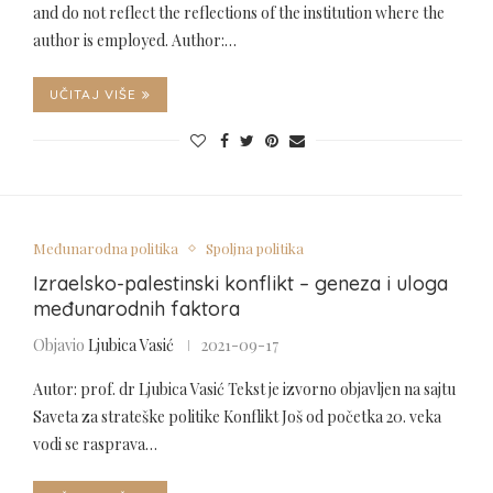
and do not reflect the reflections of the institution where the
author is employed. Author:…
UČITAJ VIŠE
Međunarodna politika
Spoljna politika
Izraelsko-palestinski konflikt – geneza i uloga
međunarodnih faktora
Objavio
Ljubica Vasić
2021-09-17
Autor: prof. dr Ljubica Vasić Tekst je izvorno objavljen na sajtu
Saveta za strateške politike Konflikt Još od početka 20. veka
vodi se rasprava…