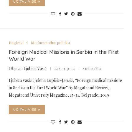
UČITAJ VIŠE
Engleski
Međunarodna politika
Foreign Medical Missions in Serbia in the First
World War
Objavio
Ljubica Vasić
2021-09-14
2 mins čitaj
Ljubica Vasić i Jelena Lopičić-Jančić, “Foreign medical missions
in Serbia in the First World War” by Megatrend Review,
Megatrend University Magazine, 15-31, Belgrade, 2019
UČITAJ VIŠE