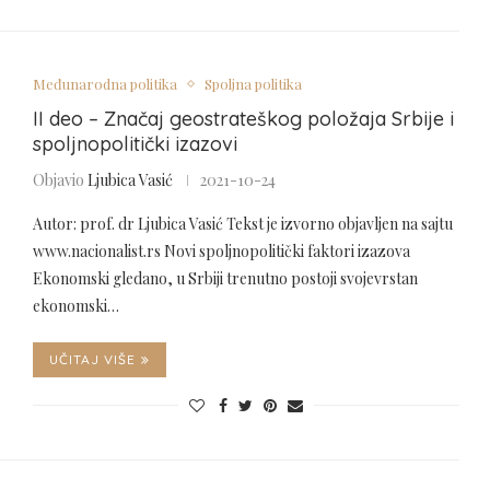
Međunarodna politika
Spoljna politika
II deo – Značaj geostrateškog položaja Srbije i
spoljnopolitički izazovi
Objavio
Ljubica Vasić
2021-10-24
Autor: prof. dr Ljubica Vasić Tekst je izvorno objavljen na sajtu
www.nacionalist.rs Novi spoljnopolitički faktori izazova
Ekonomski gledano, u Srbiji trenutno postoji svojevrstan
ekonomski…
UČITAJ VIŠE