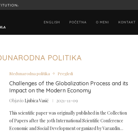
ITUTIONAL SIGNIFICANCE OF...
HONORED TO HAVE STATED MY OPINION
ENGLISH
POČETNA
O MENI
KONTAKT
ĐUNARODNA POLITIKA
Međunarodna politika
Pregledi
Challenges of the Globalization Process and its
Impact on the Modern Economy
Objavio
Ljubica Vasić
2021-11-09
This scientific paper was originally published in the Collection
of Papers after the 30th International Scientific Conference
Economic and Social Development organized by Varazdin…