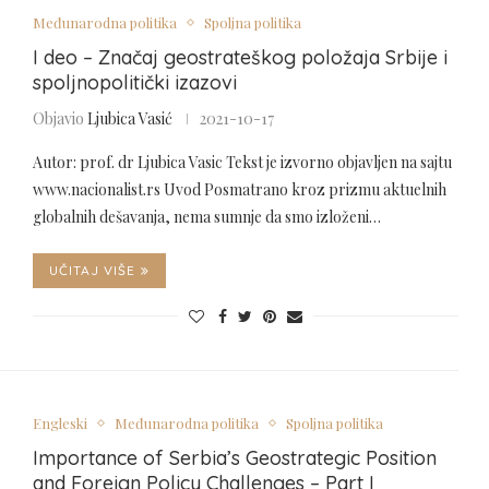
Međunarodna politika
Spoljna politika
I deo – Značaj geostrateškog položaja Srbije i
spoljnopolitički izazovi
Objavio
Ljubica Vasić
2021-10-17
Autor: prof. dr Ljubica Vasic Tekst je izvorno objavljen na sajtu
www.nacionalist.rs Uvod Posmatrano kroz prizmu aktuelnih
globalnih dešavanja, nema sumnje da smo izloženi…
UČITAJ VIŠE
Engleski
Međunarodna politika
Spoljna politika
Importance of Serbia’s Geostrategic Position
and Foreign Policy Challenges – Part I