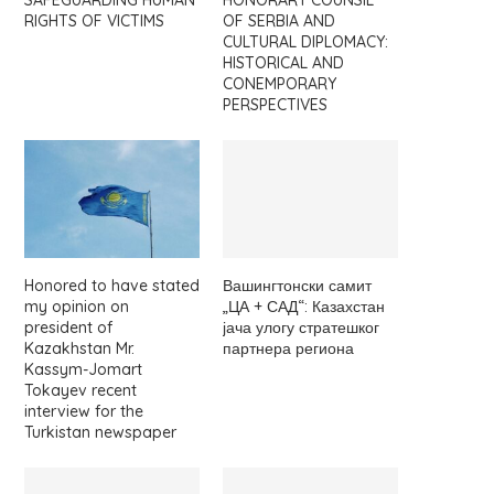
SAFEGUARDING HUMAN
HONORARY COUNSIL
RIGHTS OF VICTIMS
OF SERBIA AND
CULTURAL DIPLOMACY:
HISTORICAL AND
CONEMPORARY
PERSPECTIVES
Honored to have stated
Вашингтонски самит
my opinion on
„ЦА + САД“: Казахстан
president of
јача улогу стратешког
Kazakhstan Mr.
партнера региона
Kassym-Jomart
Tokayev recent
interview for the
Turkistan newspaper