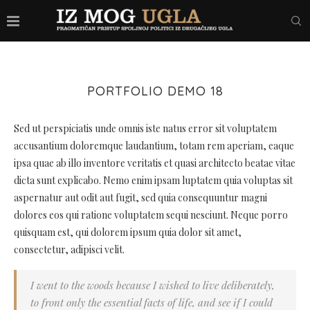
PORTFOLIO DEMO 18
Sed ut perspiciatis unde omnis iste natus error sit voluptatem
accusantium doloremque laudantium, totam rem aperiam, eaque
ipsa quae ab illo inventore veritatis et quasi architecto beatae vitae
dicta sunt explicabo. Nemo enim ipsam luptatem quia voluptas sit
aspernatur aut odit aut fugit, sed quia consequuntur magni
dolores eos qui ratione voluptatem sequi nesciunt. Neque porro
quisquam est, qui dolorem ipsum quia dolor sit amet,
consectetur, adipisci velit.
I went to the woods because I wished to live deliberately,
to front only the essential facts of life, and see if I could