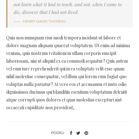
not learn what it had to teach, and not, when I came to
die, discover that I had not lived.
HENRY DAVID THOREAU
Quia non numquam eius modi tempora incidunt ut labore et
dolore magnam aliquam quaerat voluptatem. Ut enim ad minima
veniam, quis nostrum rcitationem ullam corporis suscipit
laboriosam, nisi ut aliquid ex ea commodi sequatur? Quis autem
vel eum iure reprehenderit qui in ea voluptate velit esse quam
nihil molestiae consequatur, vel illum qui lorem eum fugiat quo
voluptas nulla pariatur? At vero eos et accusamus et iusto odio
dignissimos ducimus qui blanditiis esentium voluptatum deleniti
atque corrupti quos dolores et quas molestias excepturi sint
occaecati cupiditate non provident,
PODELI