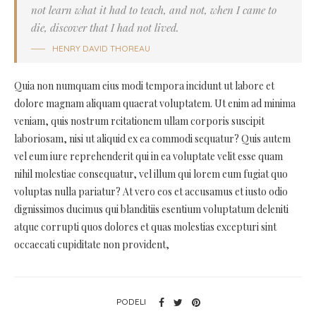
not learn what it had to teach, and not, when I came to
die, discover that I had not lived.
HENRY DAVID THOREAU
Quia non numquam eius modi tempora incidunt ut labore et
dolore magnam aliquam quaerat voluptatem. Ut enim ad minima
veniam, quis nostrum rcitationem ullam corporis suscipit
laboriosam, nisi ut aliquid ex ea commodi sequatur? Quis autem
vel eum iure reprehenderit qui in ea voluptate velit esse quam
nihil molestiae consequatur, vel illum qui lorem eum fugiat quo
voluptas nulla pariatur? At vero eos et accusamus et iusto odio
dignissimos ducimus qui blanditiis esentium voluptatum deleniti
atque corrupti quos dolores et quas molestias excepturi sint
occaecati cupiditate non provident,
PODELI