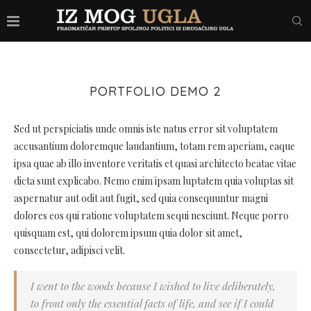
PORTFOLIO DEMO 2
Sed ut perspiciatis unde omnis iste natus error sit voluptatem
accusantium doloremque laudantium, totam rem aperiam, eaque
ipsa quae ab illo inventore veritatis et quasi architecto beatae vitae
dicta sunt explicabo. Nemo enim ipsam luptatem quia voluptas sit
aspernatur aut odit aut fugit, sed quia consequuntur magni
dolores eos qui ratione voluptatem sequi nesciunt. Neque porro
quisquam est, qui dolorem ipsum quia dolor sit amet,
consectetur, adipisci velit.
I went to the woods because I wished to live deliberately,
to front only the essential facts of life, and see if I could