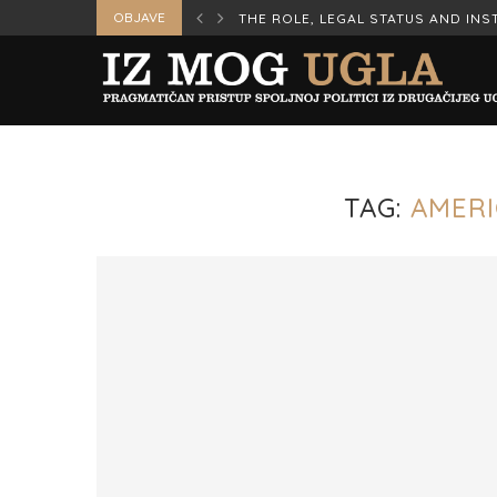
OBJAVE
ERS IN WAR AND...
THE ROLE, LEGAL STATUS AND INST
TAG:
AMERI