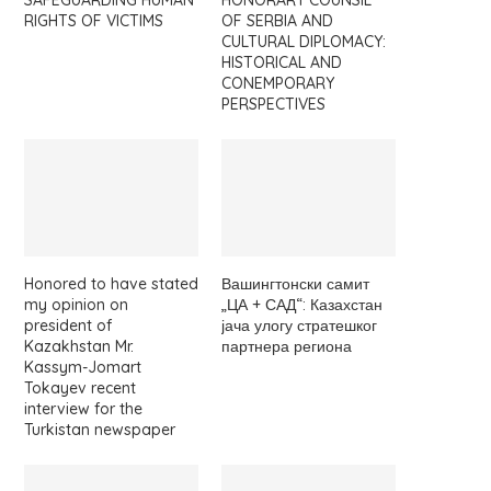
SAFEGUARDING HUMAN
HONORARY COUNSIL
RIGHTS OF VICTIMS
OF SERBIA AND
CULTURAL DIPLOMACY:
HISTORICAL AND
CONEMPORARY
PERSPECTIVES
Honored to have stated
Вашингтонски самит
my opinion on
„ЦА + САД“: Казахстан
president of
јача улогу стратешког
Kazakhstan Mr.
партнера региона
Kassym-Jomart
Tokayev recent
interview for the
Turkistan newspaper