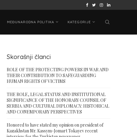
 ON PRESIDENT...
ВАШИНГТОНСКИ САМИТ „ЦА + САД“: КАЗАХ
MEĐUNARODNA POLITIKA
KATEGORIJE
Skorašnji članci
ROLE OF THE PROTECTING POWERS IN WAR AND
THEIR CONTRIBUTION TO SAFEGUARDING
HUMAN RIGHTS OF VICTIMS
THE ROLE, LEGAL STATUS AND INSTITUTIONAL
SIGNIFICANCE OF THE HONORARY COUNSIL OF
SERBIA AND CULTURAL DIPLOMACY: HISTORICAL
AND CONEMPORARY PERSPECTIVES
Honored to have stated my opinion on president of
Kazakhstan Mr. Kassym-Jomart Tokayev recent
interview for the Turkistan newspaper