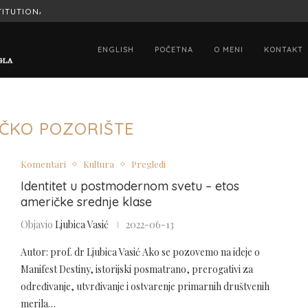
ITUTIONAL SIGNIFICANCE OF...
HONORED TO HAVE STATED MY OPINION
ENGLISH
POČETNA
O MENI
KONTAKT
ČKO POZORIŠTE
Komentari
Kultura
Pregledi
Identitet u postmodernom svetu – etos
američke srednje klase
Objavio
Ljubica Vasić
2022-06-13
Autor: prof. dr Ljubica Vasić Ako se pozovemo na ideje o
Manifest Destiny, istorijski posmatrano, prerogativi za
određivanje, utvrđivanje i ostvarenje primarnih društvenih
merila…