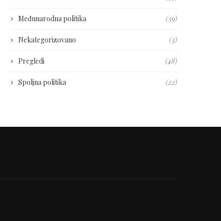
Međunarodna politika
(39)
Nekategorizovano
(3)
Pregledi
(48)
Spoljna politika
(22)