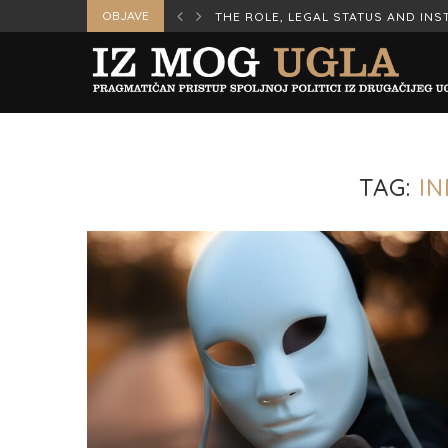
OBJAVE
ERS IN WAR AND...
THE ROLE, LEGAL STATUS AND INST
TAG:
I