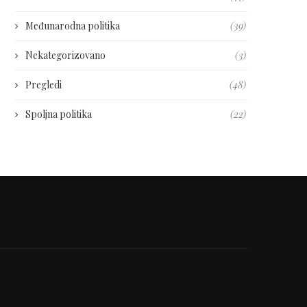
Međunarodna politika
(39)
Nekategorizovano
(3)
Pregledi
(48)
Spoljna politika
(22)