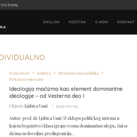
ITUTIONAL SIGNIFICANCE OF...
HONORED TO HAVE STATED MY OPINION
ENGLISH
POČETNA
O MENI
KONTAKT
NDIVIDUALNO
Komentari
Kultura
Međunarodna politika
Nekategorizovano
Ideologija mačizma kao element dominantne
ideologije – od Vesterna deo I
Objavio
Ljubica Vasić
2023-03-02
Autor: prof. dr Ljubica Vasić U sklopu političkog sistema u
kojem bogatstvo i klasa igraju veoma dominantnu ulogu, čini se
da ima nedovoljno predispozicija…