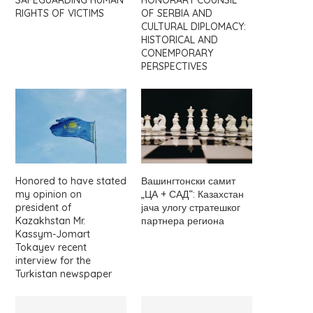
SAFEGUARDING HUMAN
HONORARY COUNSIL
RIGHTS OF VICTIMS
OF SERBIA AND
CULTURAL DIPLOMACY:
HISTORICAL AND
CONEMPORARY
PERSPECTIVES
Honored to have stated
Вашингтонски самит
my opinion on
„ЦА + САД“: Казахстан
president of
јача улогу стратешког
Kazakhstan Mr.
партнера региона
Kassym-Jomart
Tokayev recent
interview for the
Turkistan newspaper