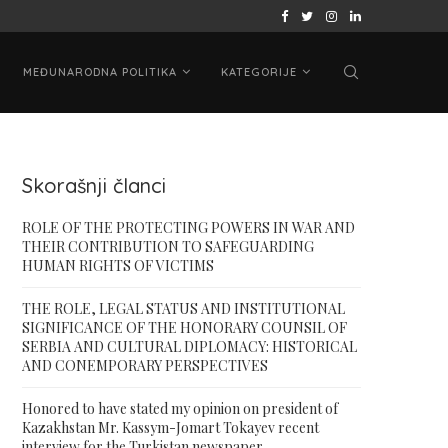
 ON PRESIDENT...
ВАШИНГТОНСКИ САМИТ „ЦА + САД“: КАЗАХ
MEĐUNARODNA POLITIKA
KATEGORIJE
Skorašnji članci
ROLE OF THE PROTECTING POWERS IN WAR AND
THEIR CONTRIBUTION TO SAFEGUARDING
HUMAN RIGHTS OF VICTIMS
THE ROLE, LEGAL STATUS AND INSTITUTIONAL
SIGNIFICANCE OF THE HONORARY COUNSIL OF
SERBIA AND CULTURAL DIPLOMACY: HISTORICAL
AND CONEMPORARY PERSPECTIVES
Honored to have stated my opinion on president of
Kazakhstan Mr. Kassym-Jomart Tokayev recent
interview for the Turkistan newspaper