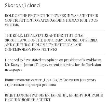
Skorašnji članci
ROLE OF THE PROTECTING POWERS IN WAR AND THEIR
CONTRIBUTION TO SAFEGUARDING HUMAN RIGHTS OF
VICTIMS
THE ROLE, LEGAL STATUS AND INSTITUTIONAL
SIGNIFICANCE OF THE HONORARY COUNSIL OF SERBIA
AND CULTURAL DIPLOMACY: HISTORICAL AND
CONEMPORARY PERSPECTIVES
Honored to have stated my opinion on president of Kazakhstan
Mr. Kassym-Jomart Tokayev recent interview for the Turkistan
newspaper
Вашингтонски самит „ЦА + САД“: Казахстан јача улогу
стратешког партнера региона
ВИЈЕТНАМСКИ РАТ: МЕЂУНАРОДНИ, КРИВИЧНОПРАВНИ
И СОЦИОЛОШКИ АСПЕКТ