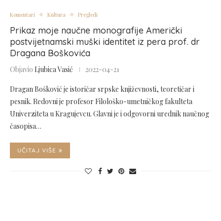
Komentari
Kultura
Pregledi
Prikaz moje naučne monografije Američki
postvijetnamski muški identitet iz pera prof. dr
Dragana Boškovića
Objavio
Ljubica Vasić
2022-04-21
Dragan Bošković je istoričar srpske književnosti, teoretičar i
pesnik. Redovni je profesor Filološko-umetničkog fakulteta
Univerziteta u Kragujevcu. Glavni je i odgovorni urednik naučnog
časopisa…
UČITAJ VIŠE