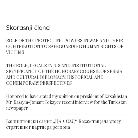
Skorašnji članci
ROLE OF THE PROTECTING POWERS IN WAR AND THEIR
CONTRIBUTION TO SAFEGUARDING HUMAN RIGHTS OF
VICTIMS
THE ROLE, LEGAL STATUS AND INSTITUTIONAL
SIGNIFICANCE OF THE HONORARY COUNSIL OF SERBIA
AND CULTURAL DIPLOMACY: HISTORICAL AND
CONEMPORARY PERSPECTIVES
Honored to have stated my opinion on president of Kazakhstan
Mr. Kassym-Jomart Tokayev recent interview for the Turkistan
newspaper
Вашингтонски самит „ЦА + САД“: Казахстан јача улогу
стратешког партнера региона