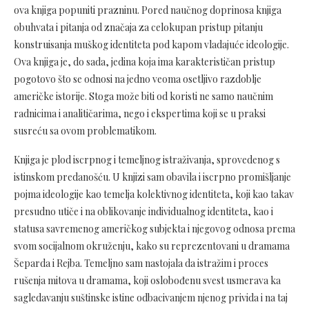
ova knjiga popuniti prazninu. Pored naučnog doprinosa knjiga
obuhvata i pitanja od značaja za celokupan pristup pitanju
konstruisanja muškog identiteta pod kapom vladajuće ideologije.
Ova knjiga je, do sada, jedina koja ima karakterističan pristup
pogotovo što se odnosi na jedno veoma osetljivo razdoblje
američke istorije. Stoga može biti od koristi ne samo naučnim
radnicima i analitičarima, nego i ekspertima koji se u praksi
susreću sa ovom problematikom.
Knjiga je plod iscrpnog i temeljnog istraživanja, sprovedenog s
istinskom predanošću. U knjizi sam obavila i iscrpno promišljanje
pojma ideologije kao temelja kolektivnog identiteta, koji kao takav
presudno utiče i na oblikovanje individualnog identiteta, kao i
statusa savremenog američkog subjekta i njegovog odnosa prema
svom socijalnom okruženju, kako su reprezentovani u dramama
Šeparda i Rejba. Temeljno sam nastojala da istražim i proces
rušenja mitova u dramama, koji oslobođenu svest usmerava ka
sagledavanju suštinske istine odbacivanjem njenog privida i na taj