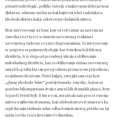
prisustvu ideologije, politike i istorije u književnom delu i javnom
diskursu, odnosno načinu na koji književni tekst raskrinkava
ideološki diskurs koji je sakriven iza vladajućih mitova.
Moje interesovanje za teme koje su relevantne za savremenu
Ameriku i svet kreće se između savremenog realizma i
savremenog (uslovno rečeno) ekspresionizma. To interesovanje
se poigrava sa pojmom ideologije kao temeljom kolektivnog
identiteta, te je stoga od presudnog uticaja u oblikovanju
individualnog identiteta, kao i u oblikovanju statusa savremenog
američkog subjekta i njegovog odnosa prema svom prirodnom i
socijalnom okruženju. Pišući knjigu, energiju sam crpela iz
„glasne ideološke tišine“ postvijetnamske Amerike, kojom su
posebno bila inspirisana dvojica američkih dramskih pisaca, Sem
Šepard i Dejvid Rejb. S tim u vezi, istraživala sam proces rušenja
mitova u njihovim dramama, koji oslobođenu svest usmerava ka
sagledavanju suštinske istine odbacivanjem njenog privida i na taj
način čoveka vraća izvornim vrednostima.