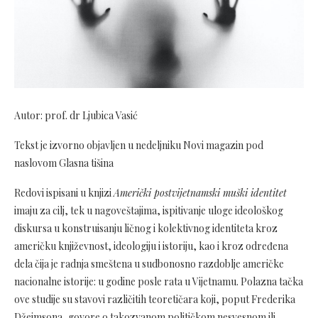
Autor: prof. dr Ljubica Vasić
Tekst je izvorno objavljen u nedeljniku Novi magazin pod
naslovom Glasna tišina
Redovi ispisani u knjizi
Američki postvijetnamski muški identitet
imaju za cilj, tek u nagoveštajima, ispitivanje uloge ideološkog
diskursa u konstruisanju ličnog i kolektivnog identiteta kroz
američku književnost, ideologiju i istoriju, kao i kroz određena
dela čija je radnja smeštena u sudbonosno razdoblje američke
nacionalne istorije: u godine posle rata u Vijetnamu. Polazna tačka
ove studije su stavovi različitih teoretičara koji, poput Frederika
Džejmsona, govore o takozvanom političkom nesvesnom ili