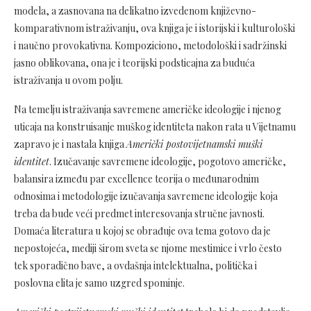
modela, a zasnovana na delikatno izvedenom književno-
komparativnom istraživanju, ova knjiga je i istorijski i kulturološki
i naučno provokativna. Kompoziciono, metodološki i sadržinski
jasno oblikovana, ona je i teorijski podsticajna za buduća
istraživanja u ovom polju.
Na temelju istraživanja savremene američke ideologije i njenog
uticaja na konstruisanje muškog identiteta nakon rata u Vijetnamu
zapravo je i nastala knjiga
Američki postovijetnamski muški
identitet
. Izučavanje savremene ideologije, pogotovo američke,
balansira između par excellence teorija o međunarodnim
odnosima i metodologije izučavanja savremene ideologije koja
treba da bude veći predmet interesovanja stručne javnosti.
Domaća literatura u kojoj se obrađuje ova tema gotovo da je
nepostojeća, mediji širom sveta se njome mestimice i vrlo često
tek sporadično bave, a ovdašnja intelektualna, politička i
poslovna elita je samo uzgred spominje.