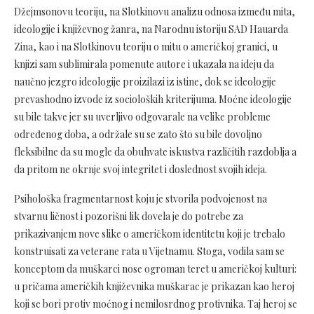
Džejmsonovu teoriju, na Slotkinovu analizu odnosa između mita,
ideologije i književnog žanra, na Narodnu istoriju SAD Hauarda
Zina, kao i na Slotkinovu teoriju o mitu o američkoj granici, u
knjizi sam sublimirala pomenute autore i ukazala na ideju da
naučno jezgro ideologije proizilazi iz istine, dok se ideologije
prevashodno izvode iz socioloških kriterijuma. Moćne ideologije
su bile takve jer su uverljivo odgovarale na velike probleme
određenog doba, a održale su se zato što su bile dovoljno
fleksibilne da su mogle da obuhvate iskustva različitih razdoblja a
da pritom ne okrnje svoj integritet i doslednost svojih ideja.
Psihološka fragmentarnost koju je stvorila podvojenost na
stvarnu ličnost i pozorišni lik dovela je do potrebe za
prikazivanjem nove slike o američkom identitetu koji je trebalo
konstruisati za veterane rata u Vijetnamu. Stoga, vodila sam se
konceptom da muškarci nose ogroman teret u američkoj kulturi:
u pričama američkih književnika muškarac je prikazan kao heroj
koji se bori protiv moćnog i nemilosrdnog protivnika. Taj heroj se