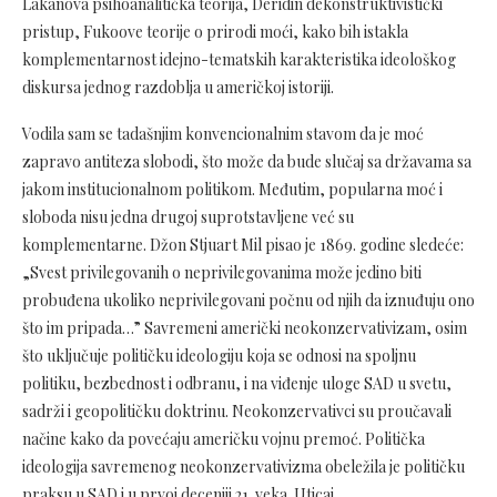
Lakanova psihoanalitička teorija, Deridin dekonstruktivistički
pristup, Fukoove teorije o prirodi moći, kako bih istakla
komplementarnost idejno-tematskih karakteristika ideološkog
diskursa jednog razdoblja u američkoj istoriji.
Vodila sam se tadašnjim konvencionalnim stavom da je moć
zapravo antiteza slobodi, što može da bude slučaj sa državama sa
jakom institucionalnom politikom. Međutim, popularna moć i
sloboda nisu jedna drugoj suprotstavljene već su
komplementarne. Džon Stjuart Mil pisao je 1869. godine sledeće:
„Svest privilegovanih o neprivilegovanima može jedino biti
probuđena ukoliko neprivilegovani počnu od njih da iznuđuju ono
što im pripada…” Savremeni američki neokonzervativizam, osim
što uključuje političku ideologiju koja se odnosi na spoljnu
politiku, bezbednost i odbranu, i na viđenje uloge SAD u svetu,
sadrži i geopolitičku doktrinu. Neokonzervativci su proučavali
načine kako da povećaju američku vojnu premoć. Politička
ideologija savremenog neokonzervativizma obeležila je političku
praksu u SAD i u prvoj deceniji 21. veka. Uticaj