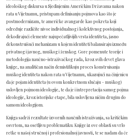
ideološkog diskursa u Sjedinjenim Američkim Državama nakon
rata u Vijetnamu, pristupam definisanju pojmova kao što je
postmodernizam, te američke avangarde kao pokreta koji
određuje različite nivoe individualnog i kolektivnog postojanja,
dekodirajući elemente najupečatljivijih vrsta identiteta, jasno
dekonstruišući mehanizam u kojem identiteti balansiraju između
privatnog i javnog, muškog i ženskog. Gore pomenute teorije i
metodologija naučno-istraživačkog rada, kroz svih devet glava
knjige, na analitičan način demistifikuju proces konstruisanja
muškog identiteta nakon rata u Vijetnamu, ukazujući na činjenicu
da je pojam identiteta (u ovom konkretnom slučaju – muškog)
uslovljen pojmom ideologije, te da je i intrepretacija samog pojma
ideologije, kroz istorijske etape, bila uslovljena ničim drugim do
samom ideologijom.
Knjiga sadrži rezultate izvornih naučnih istraživanja, sa kritičkim
osvrtom, na osetljivu problematiku. Knjige iz ove oblasti su vrlo
retke u našoj stručnoj i profesionalnoj javnosti, te se nadam da će