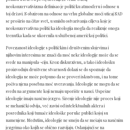
neokonzervativizma definisao je političku atmosferu i odnose u
toj državi. S obzirom na odnose na vrhu globalne moći uticaj SAD
se proširio na čitav svet, u smislu ostvarivanja ciljeva koje je
neokonzervativna politička ideologija mogla da realizuje onoga
trenutka kada se ukorenila u službenoj američkoj politici.
Povezanost ideologije s političkim i društvenim slojevima i
njihovim interesima ne znači da moć neke ideologije može da se
svede na manipula¬ciju. Kroz diskurzivnu, a tako i ideološku
proizvodnju društvene stvarnosti dolazi se do spoznaje da
ideologija ne može potpuno da se proveri iskustvom, i na tome
počiva njena posebna moć uveravanja. Ideologije ne mogu da se
svedu na argumente koji nemaju uporište u nauci. Uspešne
ideologije imaju naučno jezgro. Širenje ideologije nije proces koji
se mehanički odvija, već zavisi od intelektualnih aktera i
posrednika koji tumače ideološke poruke publici kojoj su
namenjene. Međutim, ideologije ne smeju da se mešaju sa naučnim
jezgrima oko kojih se obično razvijaju. Oslanjajući se na