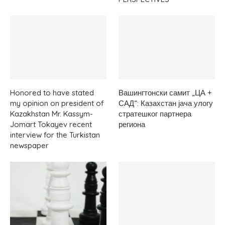
Honored to have stated
Вашингтонски самит „ЦА +
my opinion on president of
САД“: Казахстан јача улогу
Kazakhstan Mr. Kassym-
стратешког партнера
Jomart Tokayev recent
региона
interview for the Turkistan
newspaper