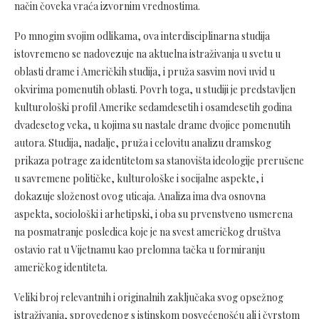
način čoveka vraća izvornim vrednostima.
Po mnogim svojim odlikama, ova interdisciplinarna studija
istovremeno se nadovezuje na aktuelna istraživanja u svetu u
oblasti drame i Američkih studija, i pruža sasvim novi uvid u
okvirima pomenutih oblasti. Povrh toga, u studiji je predstavljen
kulturološki profil Amerike sedamdesetih i osamdesetih godina
dvadesetog veka, u kojima su nastale drame dvojice pomenutih
autora. Studija, nadalje, pruža i celovitu analizu dramskog
prikaza potrage za identitetom sa stanovišta ideologije prerušene
u savremene političke, kulturološke i socijalne aspekte, i
dokazuje složenost ovog uticaja. Analiza ima dva osnovna
aspekta, sociološki i arhetipski, i oba su prvenstveno usmerena
na posmatranje posledica koje je na svest američkog društva
ostavio rat u Vijetnamu kao prelomna tačka u formiranju
američkog identiteta.
Veliki broj relevantnih i originalnih zaključaka svog opsežnog
istraživanja, sprovedenog s istinskom posvećenošću ali i čvrstom