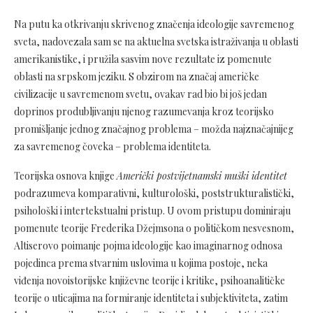
Na putu ka otkrivanju skrivenog značenja ideologije savremenog
sveta, nadovezala sam se na aktuelna svetska istraživanja u oblasti
amerikanistike, i pružila sasvim nove rezultate iz pomenute
oblasti na srpskom jeziku. S obzirom na značaj američke
civilizacije u savremenom svetu, ovakav rad bio bi još jedan
doprinos produbljivanju njenog razumevanja kroz teorijsko
promišljanje jednog značajnog problema – možda najznačajnijeg
za savremenog čoveka – problema identiteta.
Teorijska osnova knjige
Američki postvijetnamski muški identitet
podrazumeva komparativni, kulturološki, poststrukturalistički,
psihološki i intertekstualni pristup. U ovom pristupu dominiraju
pomenute teorije Frederika Džejmsona o političkom nesvesnom,
Altiserovo poimanje pojma ideologije kao imaginarnog odnosa
pojedinca prema stvarnim uslovima u kojima postoje, neka
viđenja novoistorijske književne teorije i kritike, psihoanalitičke
teorije o uticajima na formiranje identiteta i subjektiviteta, zatim