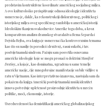
predstavim kontruktivne koordinate američkog socijalnog miljea.
A ovo kulturološko preispitivanje odnosa ideologije i identiteta
usmereno je, dakle, ka rekonstrukciji diskurzivnog, političkog i
istorijskog miljea ovog specifičnog razdoblja u američkoj istoriji.
Ideološkim tkanjem svakodnevice Amerike toga doba, a kroz
komparativnu analizu dramskog stvaralaštva Sema Šeparda i
Dejvida Rejba, ova knjiga je usmerena i ka kontroverznim temama
kao što su nasilje (u porodici i društvu), rasni sukobi, i tzv.
postvijetnamski sindrom. Pažnju sam posvetila osnovama
američke ideologije koje se mogu pronaći u doktrini
Manifest
Destiny
, a koja je, kao dominatna, ugrađena u same temelje
američke nacije, čije mnogobrojne manifestacije su bile vidljive u
ratu u Vijetnamu. Kao interpretativno izazovna, nastojala sam da
pokažem da knjiga Američki postvijetnamski muški identitet
iznova potvrđuje upletenost proizvodnje identiteta u mrežu
politike, moći, ekonomije, istorije.
Usredsređenost ka demistifikaciji američkog globalizacijskog