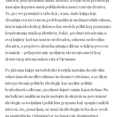
Američki postvijetnamski muški identitet
trebalo bi da predstavlja
značajan doprinos našoj politikološkoj nauci i razvoju društva.
To, pre svega imajući u vidu da je, u nas, malo knjiga koje
obrađuju ovu savremenu problematiku iz međunarodnih odnosa,
izučavanja ideološkog diskursa kao modela političkog ponašanja i
konstruisanja muškog identiteta. Dakle, predmet istraživanja u
ovoj knjizi je kod nas naučno neobrađen, odnosno nedovoljno
obrađen, a pogotovo aktuelna pitanja i dileme u daljem procesu
tranzicije – prilagođavanje spoljnjem okruženju američkog
društvenog sistema nakon rata u Vijetnamu.
Po glavama knjige metodološki i teorijski nastojim da odredim
odnos između neoliberalizma i neokonzervativizma, a sa ciljem
interpretiranja političke ideologije kao spoljne politike
bezbednosti i odbrane, prednost dajući vojnim kapacitetima. Na
metodičan i analitičan način nastojim da ukažem na povezanost
ideologije sa socijalnim i političkim grupama koje spajaju različiti
interesi, što, ponavljam, ne znači da ideologija treba da se svede
na manipulaciju. Oslanjajući se na tumačenje dominantnog