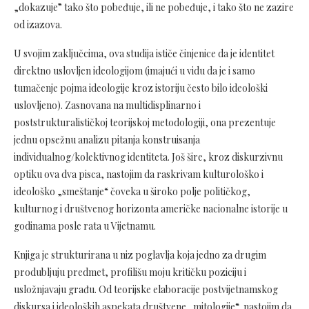
„dokazuje” tako što pobeđuje, ili ne pobeđuje, i tako što ne zazire
od izazova.
U svojim zaključcima, ova studija ističe činjenice da je identitet
direktno uslovljen ideologijom (imajući u vidu da je i samo
tumačenje pojma ideologije kroz istoriju često bilo ideološki
uslovljeno). Zasnovana na multidisplinarno i
poststrukturalističkoj teorijskoj metodologiji, ona prezentuje
jednu opsežnu analizu pitanja konstruisanja
individualnog/kolektivnog identiteta. Još šire, kroz diskurzivnu
optiku ova dva pisca, nastojim da raskrivam kulturološko i
ideološko „smeštanje“ čoveka u široko polje političkog,
kulturnog i društvenog horizonta američke nacionalne istorije u
godinama posle rata u Vijetnamu.
Knjiga je strukturirana u niz poglavlja koja jedno za drugim
produbljuju predmet, profilišu moju kritičku poziciju i
usložnjavaju građu. Od teorijske elaboracije postvijetnamskog
diskursa i ideoloških aspekata društvene „mitologije“, nastojim da