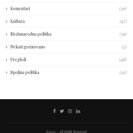
Komentari
(30)
Kultura
(47)
Međunarodna politika
(39)
Nekategorizovano
(3)
Pregledi
(48)
Spoljna politika
(22)
@2021 - All Right Reserved.