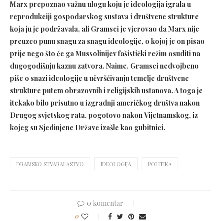
Marx prepoznao važnu ulogu koju je ideologija igrala u
reprodukciji gospodarskog sustava i društvene strukture
koja ju je podržavala, ali Gramsci je vjerovao da Marx nije
preuzeo punu snagu za snagu ideologije, o kojoj je on pisao
prije nego što će ga Mussolinijev fašistički režim osuditi na
dugogodišnju kaznu zatvora. Naime, Gramsci nedvojbeno
piše o snazi ideologije u učvršćivanju temelje društvene
strukture putem obrazovnih i religijskih ustanova. A toga je
itekako bilo prisutno u izgradnji američkog društva nakon
Drugog svjetskog rata, pogotovo nakon
Vijetnamskog, iz
kojeg su Sjedinjene Države izašle kao gubitnici.
DRAMSKO STVARALASTVO
IDEOLOGIJA
POLITIKA
0 komentar
0