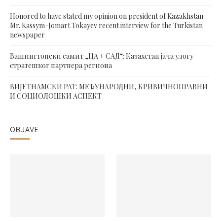
Honored to have stated my opinion on president of Kazakhstan
Mr. Kassym-Jomart Tokayev recent interview for the Turkistan
newspaper
Вашингтонски самит „ЦА + САД“: Казахстан јача улогу
стратешког партнера региона
ВИЈЕТНАМСКИ РАТ: МЕЂУНАРОДНИ, КРИВИЧНОПРАВНИ
И СОЦИОЛОШКИ АСПЕКТ
OBJAVE