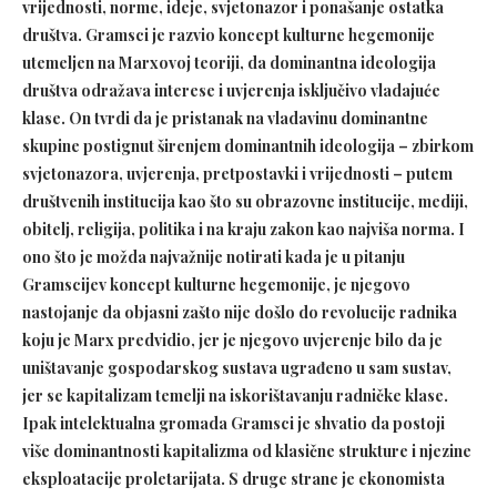
vrijednosti, norme, ideje, svjetonazor i ponašanje ostatka
društva. Gramsci je razvio koncept kulturne hegemonije
utemeljen na Marxovoj teoriji, da dominantna ideologija
društva odražava interese i uvjerenja isključivo vladajuće
klase. On tvrdi da je pristanak na vladavinu dominantne
skupine postignut širenjem dominantnih ideologija – zbirkom
svjetonazora, uvjerenja, pretpostavki i vrijednosti – putem
društvenih institucija kao što su obrazovne institucije, mediji,
obitelj, religija, politika i na kraju zakon kao najviša norma. I
ono što je možda najvažnije notirati kada je u pitanju
Gramscijev koncept kulturne hegemonije, je njegovo
nastojanje da objasni zašto nije došlo do revolucije radnika
koju je
Marx predvidio, jer je njegovo uvjerenje bilo da je
uništavanje gospodarskog sustava ugrađeno u sam sustav,
jer se kapitalizam temelji na iskorištavanju radničke klase.
Ipak intelektualna gromada Gramsci je shvatio da postoji
više dominantnosti kapitalizma od klasične strukture i njezine
eksploatacije proletarijata. S druge strane je ekonomista