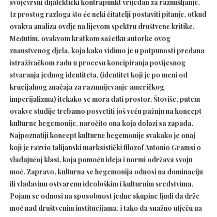
svojevrsni dijalektički kontrapunkt vrijedan za razmišljanje.
Iz prostog razloga što će neki čitatelji postaviti pitanje, otkud
ovakva analiza ovdje na lijevom spektru društvene kritike.
Međutim, ovakvom kratkom sažetku autorke ovog
znanstvenog djela, koja kako vidimo je u potpunosti predana
istraživačkom radu u procesu koncipiranja povijesnog
stvaranja jednog identiteta, (identitet koji je po meni od
krucijalnog značaja za razumijevanje američkog
imperijalizma) itekako se mora dati prostor. Štoviše, putem
ovakve studije trebamo posvetiti još veću pažnju na koncept
kulturne hegemonije, naročito ona koja dolazi sa zapada.
Najpoznatiji koncept kulturne hegemonije svakako je onaj
koji je razvio talijanski marksistički filozof Antonio Gramsi o
vladajućoj klasi, koja pomoću ideja i normi održava svoju
moć. Zapravo,
kulturna se hegemonija odnosi na dominaciju
ili vladavinu ostvarenu ideološkim i kulturnim sredstvima.
Pojam se odnosi na sposobnost jedne skupine ljudi da drže
moć nad društvenim institucijama, i tako da snažno utječu na