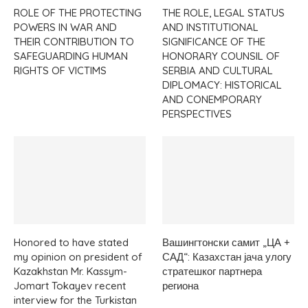
ROLE OF THE PROTECTING
THE ROLE, LEGAL STATUS
POWERS IN WAR AND
AND INSTITUTIONAL
THEIR CONTRIBUTION TO
SIGNIFICANCE OF THE
SAFEGUARDING HUMAN
HONORARY COUNSIL OF
RIGHTS OF VICTIMS
SERBIA AND CULTURAL
DIPLOMACY: HISTORICAL
AND CONEMPORARY
PERSPECTIVES
Honored to have stated
Вашингтонски самит „ЦА +
my opinion on president of
САД“: Казахстан јача улогу
Kazakhstan Mr. Kassym-
стратешког партнера
Jomart Tokayev recent
региона
interview for the Turkistan