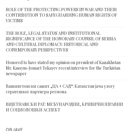
ROLE OF THE PROTECTING POWERS IN WAR AND THEIR
CONTRIBUTION TO SAFEGUARDING HUMAN RIGHTS OF
VICTIMS
THE ROLE, LEGAL STATUS AND INSTITUTIONAL
SIGNIFICANCE OF THE HONORARY COUNSIL OF SERBIA
AND CULTURAL DIPLOMACY: HISTORICAL AND
CONEMPORARY PERSPECTIVES
Honored to have stated my opinion on president of Kazakhstan
Mr. Kassym-Jomart Tokayev recent interview for the Turkistan
newspaper
Вашингтонски самит „ЦА + САД“: Казахстан јача улогу
стратешког партнера региона
ВИЈЕТНАМСКИ РАТ: МЕЂУНАРОДНИ, КРИВИЧНОПРАВНИ
И СОЦИОЛОШКИ АСПЕКТ
OBJAVE