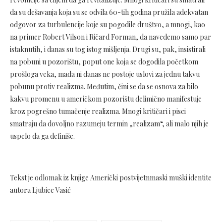
da su dešavanja koja su se odvila 60-tih godina pružila adekvatan
odgovor za turbulencije koje su pogodile društvo, a mnogi, kao
na primer Robert Vilson i Ričard Forman, da navedemo samo par
istaknutih, i danas su tog istog mišljenja. Drugi su, pak, insistirali
na pobuni u pozorištu, poput one koja se dogodila početkom
prošloga veka, mada ni danas ne postoje uslovi za jednu takvu
pobunu protiv realizma. Međutim, čini se da se osnova za bilo
kakvu promenu u američkom pozorištu delimično manifestuje
kroz pogrešno tumačenje realizma. Mnogi kritičari i pisci
smatraju da dovoljno razumeju termin „realizam“, ali malo njih je
uspelo da ga definiše.
Tekst je odlomak iz knjige Američki postvijetnmaski muški identite
autora Ljubice Vasić