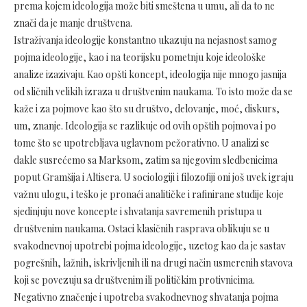
prema kojem ideologija može biti smeštena u umu, ali da to ne
znači da je manje društvena.
Istraživanja ideologije konstantno ukazuju na nejasnost samog
pojma ideologije, kao i na teorijsku pometnju koje ideološke
analize izazivaju. Kao opšti koncept, ideologija nije mnogo jasnija
od sličnih velikih izraza u društvenim naukama. To isto može da se
kaže i za pojmove kao što su društvo, delovanje, moć, diskurs,
um, znanje. Ideologija se razlikuje od ovih opštih pojmova i po
tome što se upotrebljava uglavnom pežorativno. U analizi se
dakle susrećemo sa Marksom, zatim sa njegovim sledbenicima
poput Gramšija i Altisera. U sociologiji i filozofiji oni još uvek igraju
važnu ulogu, i teško je pronaći analitičke i rafinirane studije koje
sjedinjuju nove koncepte i shvatanja savremenih pristupa u
društvenim naukama. Ostaci klasičnih rasprava oblikuju se u
svakodnevnoj upotrebi pojma ideologije, uzetog kao da je sastav
pogrešnih, lažnih, iskrivljenih ili na drugi način usmerenih stavova
koji se povezuju sa društvenim ili političkim protivnicima.
Negativno značenje i upotreba svakodnevnog shvatanja pojma