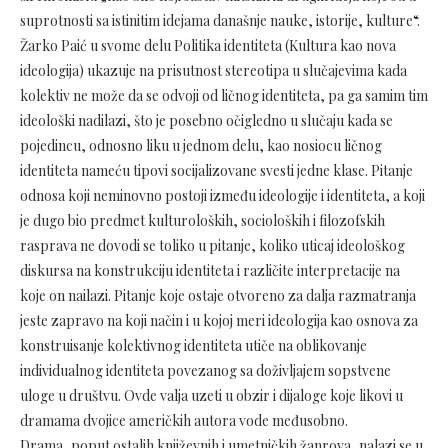
suprotnosti sa istinitim idejama današnje nauke, istorije, kulture“.
Žarko Paić u svome delu Politika identiteta (Kultura kao nova
ideologija) ukazuje na prisutnost stereotipa u slučajevima kada
kolektiv ne može da se odvoji od ličnog identiteta, pa ga samim tim
ideološki nadilazi, što je posebno očigledno u slučaju kada se
pojedincu, odnosno liku u jednom delu, kao nosiocu ličnog
identiteta nameću tipovi socijalizovane svesti jedne klase. Pitanje
odnosa koji neminovno postoji između ideologije i identiteta, a koji
je dugo bio predmet kulturoloških, socioloških i filozofskih
rasprava ne dovodi se toliko u pitanje, koliko uticaj ideološkog
diskursa na konstrukciju identiteta i različite interpretacije na
koje on nailazi. Pitanje koje ostaje otvoreno za dalja razmatranja
jeste zapravo na koji način i u kojoj meri ideologija kao osnova za
konstruisanje kolektivnog identiteta utiče na oblikovanje
individualnog identiteta povezanog sa doživljajem sopstvene
uloge u društvu. Ovde valja uzeti u obzir i dijaloge koje likovi u
dramama dvojice američkih autora vode međusobno.
Drama, poput ostalih književnih i umetničkih žanrova, nalazi se u