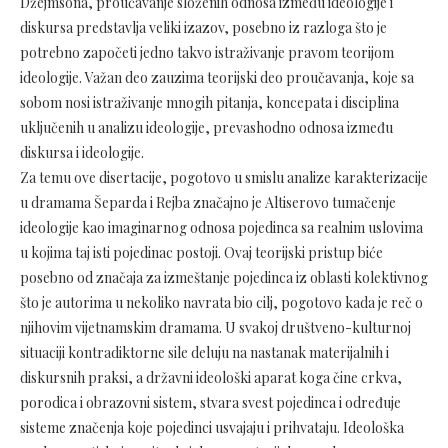
Džejmsona, proučavanje složenih odnosa između ideologije i
diskursa predstavlja veliki izazov, posebno iz razloga što je
potrebno započeti jedno takvo istraživanje pravom teorijom
ideologije. Važan deo zauzima teorijski deo proučavanja, koje sa
sobom nosi istraživanje mnogih pitanja, koncepata i disciplina
uključenih u analizu ideologije, prevashodno odnosa između
diskursa i ideologije.
Za temu ove disertacije, pogotovo u smislu analize karakterizacije
u dramama Šeparda i Rejba značajno je Altiserovo tumačenje
ideologije kao imaginarnog odnosa pojedinca sa realnim uslovima
u kojima taj isti pojedinac postoji. Ovaj teorijski pristup biće
posebno od značaja za izmeštanje pojedinca iz oblasti kolektivnog
što je autorima u nekoliko navrata bio cilj, pogotovo kada je reč o
njihovim vijetnamskim dramama. U svakoj društveno-kulturnoj
situaciji kontradiktorne sile deluju na nastanak materijalnih i
diskursnih praksi, a državni ideološki aparat koga čine crkva,
porodica i obrazovni sistem, stvara svest pojedinca i određuje
sisteme značenja koje pojedinci usvajaju i prihvataju. Ideološka