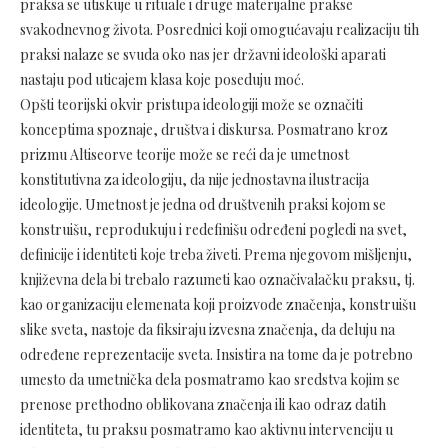
praksa se utiskuje u rituale i druge materijalne prakse
svakodnevnog života. Posrednici koji omogućavaju realizaciju tih
praksi nalaze se svuda oko nas jer državni ideološki aparati
nastaju pod uticajem klasa koje poseduju moć.
Opšti teorijski okvir pristupa ideologiji može se označiti
konceptima spoznaje, društva i diskursa. Posmatrano kroz
prizmu Altiseorve teorije može se reći da je umetnost
konstitutivna za ideologiju, da nije jednostavna ilustracija
ideologije. Umetnost je jedna od društvenih praksi kojom se
konstruišu, reprodukuju i redefinišu određeni pogledi na svet,
definicije i identiteti koje treba živeti. Prema njegovom mišljenju,
književna dela bi trebalo razumeti kao označivalačku praksu, tj.
kao organizaciju elemenata koji proizvode značenja, konstruišu
slike sveta, nastoje da fiksiraju izvesna značenja, da deluju na
određene reprezentacije sveta. Insistira na tome da je potrebno
umesto da umetnička dela posmatramo kao sredstva kojim se
prenose prethodno oblikovana značenja ili kao odraz datih
identiteta, tu praksu posmatramo kao aktivnu intervenciju u