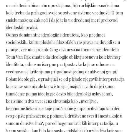
u nasleđenim binarnim opozicijama, hijerarhijskim značenjima
koje treba da prilagodi svoje sopstvene sisteme vrednosti. U tom
smislu može se čak reći i da je telo u određenoj meri proizvod
ideoloških praksi.
Odnos dominantne ideologije i identiteta, kao predmet
socioloških, kulturoloških i filozofskih rasprava ne dovodi se u
pitanje, već uticaj ideološkog diskursa na formiranje identiteta.
Teun Van Dijk smatra da ideologije oblikuju osnovu kolektivnog
identiteta, odnosno iscrpne pretpostavke koje se odnose na
vrednovanje kriterijuma pripadnosti jednoj društvenoj grupi.
Pojam ideologije, ograđujući se od plejade njegovih interpretacija
koje su se smenjivale kroz istoriju (imajući u vidu da je i samo
tumačenje pojma ideologije često bilo ideološki uslovljeno),
koristimo u dva uvrežena shvatanja kao „uverljive,
hegemonističke ideje koje podčinjene grupe prihvataju kao deo
svog opšteprihvaćenog poimanja društvene svesti i mesta koje u
samom društvu ima“, pored hegemonističkih interpretacija, u
širem smislu „kao bilo koji sastav mitskih ili drugih ideja koje su u