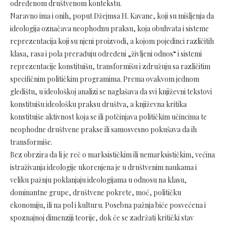
određenom društvenom kontekstu.
Naravno ima i onih, poput Džejmsa H. Kavane, koji su mišljenja da
ideologija označava neophodnu praksu, koja obuhvata i sisteme
reprezentacija koji su njeni proizvodi, a kojom pojedinci različitih
klasa, rasa i pola prerađuju određeni „življeni odnos“ i sistemi
reprezentacije konstituišu, transformišu i združuju sa različitim
specifičnim političkim programima. Prema ovakvom jednom
gledištu, u ideološkoj analizi se naglašava da svi književni tekstovi
konstituišu ideološku praksu društva, a književna kritika
konstituiše aktivnost koja se ili potčinjava političkim učincima te
neophodne društvene prakse ili samosvesno pokušava da ih
transformiše.
Bez obrzira da li je reč o marksističkim ili nemarksističkim, većina
istraživanja ideologije ukorenjena je u društvenim naukama i
veliku pažnju poklanjaju ideologijama u odnosu na klasu,
dominantne grupe, društvene pokrete, moć, političku
ekonomiju, ili na pol i kulturu. Posebna pažnja biće posvećena i
spoznajnoj dimenziji teorije, dok će se zadržati kritički stav