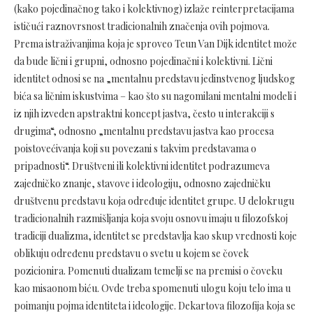
(kako pojedinačnog tako i kolektivnog) izlaže reinterpretacijama
ističući raznovrsnost tradicionalnih značenja ovih pojmova.
Prema istraživanjima koja je sproveo Teun Van Dijk identitet može
da bude lični i grupni, odnosno pojedinačni i kolektivni. Lični
identitet odnosi se na „mentalnu predstavu jedinstvenog ljudskog
bića sa ličnim iskustvima – kao što su nagomilani mentalni modeli i
iz njih izveden apstraktni koncept jastva, često u interakciji s
drugima“, odnosno „mentalnu predstavu jastva kao procesa
poistovećivanja koji su povezani s takvim predstavama o
pripadnosti“. Društveni ili kolektivni identitet podrazumeva
zajedničko znanje, stavove i ideologiju, odnosno zajedničku
društvenu predstavu koja određuje identitet grupe. U delokrugu
tradicionalnih razmišljanja koja svoju osnovu imaju u filozofskoj
tradiciji dualizma, identitet se predstavlja kao skup vrednosti koje
oblikuju određenu predstavu o svetu u kojem se čovek
pozicionira. Pomenuti dualizam temelji se na premisi o čoveku
kao misaonom biću. Ovde treba spomenuti ulogu koju telo ima u
poimanju pojma identiteta i ideologije. Dekartova filozofija koja se