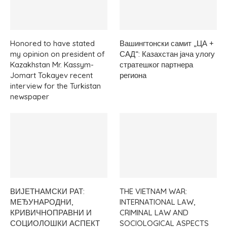
Honored to have stated
Вашингтонски самит „ЦА +
my opinion on president of
САД“: Казахстан јача улогу
Kazakhstan Mr. Kassym-
стратешког партнера
Jomart Tokayev recent
региона
interview for the Turkistan
newspaper
ВИЈЕТНАМСКИ РАТ:
THE VIETNAM WAR:
МЕЂУНАРОДНИ,
INTERNATIONAL LAW,
КРИВИЧНОПРАВНИ И
CRIMINAL LAW AND
СОЦИОЛОШКИ АСПЕКТ
SOCIOLOGICAL ASPECTS