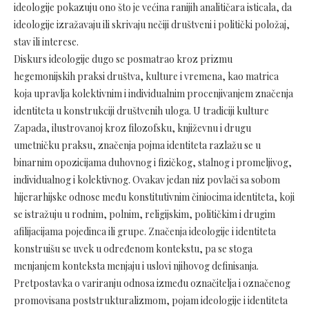
ideologije pokazuju ono što je većina ranijih analitičara isticala, da
ideologije izražavaju ili skrivaju nečiji društveni i politički položaj,
stav ili interese.
Diskurs ideologije dugo se posmatrao kroz prizmu
hegemonijskih praksi društva, kulture i vremena, kao matrica
koja upravlja kolektivnim i individualnim procenjivanjem značenja
identiteta u konstrukciji društvenih uloga. U tradiciji kulture
Zapada, ilustrovanoj kroz filozofsku, književnu i drugu
umetničku praksu, značenja pojma identiteta razlažu se u
binarnim opozicijama duhovnog i fizičkog, stalnog i promeljivog,
individualnog i kolektivnog. Ovakav jedan niz povlači sa sobom
hijerarhijske odnose među konstitutivnim činiocima identiteta, koji
se istražuju u rodnim, polnim, religijskim, političkim i drugim
afilijacijama pojedinca ili grupe. Značenja ideologije i identiteta
konstruišu se uvek u određenom kontekstu, pa se stoga
menjanjem konteksta menjaju i uslovi njihovog definisanja.
Pretpostavka o variranju odnosa između označitelja i označenog
promovisana poststrukturalizmom, pojam ideologije i identiteta