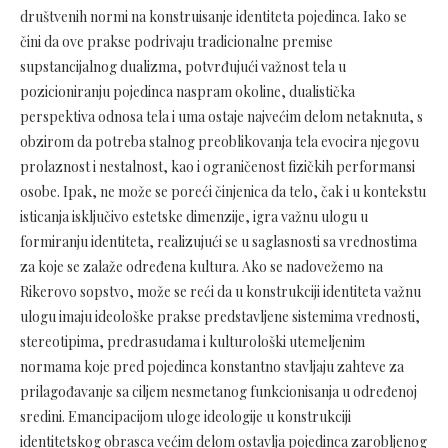
društvenih normi na konstruisanje identiteta pojedinca. Iako se
čini da ove prakse podrivaju tradicionalne premise
supstancijalnog dualizma, potvrđujući važnost tela u
pozicioniranju pojedinca naspram okoline, dualistička
perspektiva odnosa tela i uma ostaje najvećim delom netaknuta, s
obzirom da potreba stalnog preoblikovanja tela evocira njegovu
prolaznost i nestalnost, kao i ograničenost fizičkih performansi
osobe. Ipak, ne može se poreći činjenica da telo, čak i u kontekstu
isticanja isključivo estetske dimenzije, igra važnu ulogu u
formiranju identiteta, realizujući se u saglasnosti sa vrednostima
za koje se zalaže određena kultura. Ako se nadovežemo na
Rikerovo sopstvo, može se reći da u konstrukciji identiteta važnu
ulogu imaju ideološke prakse predstavljene sistemima vrednosti,
stereotipima, predrasudama i kulturološki utemeljenim
normama koje pred pojedinca konstantno stavljaju zahteve za
prilagođavanje sa ciljem nesmetanog funkcionisanja u određenoj
sredini. Emancipacijom uloge ideologije u konstrukciji
identitetskog obrasca većim delom ostavlja pojedinca zarobljenog