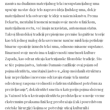
zasniva na dualizmu materijalnog tela i nesupstancijalnog uma
upućuje na stav da je telo zapravo ideja ljudskog uma, dok je
materijalnost tela ostvarenje te ideje u našem iskustvu. Prema
Dekartu, mentalni fenomeni nemaju svoje mesto u fizičkom,
materijalnom svetu, već imaju nezavistan, autonoman status.
Takvoj filozofskoj tradiciji prepisujemo premise kognitivne teorije
kao tek jednog malog dela savremene naučne misli koja potiskuje
binarne opozicije između tela i uma, odnosno misaone supstance.
Binarnost svoje mesto ima u književnosti i umetnosti kulture
Zapada, kao odraz uticaja kartezijanske filozofske tradicije. Što
se tiče pojma jastva, Antonio Damasio razlikuje ovaj pojam od
pojma identiteta, smeštajući jastvo u „skup moždanih struktura
koje neprekidno i nesvesno održavaju stanje tela unutar
određenog raspona vrednosti i relativnu stabilnost potrebnu za
preživljavanje“, dok identitet smešta u kategoriju pojma složenog
ja. Važnost tela u kreiranju identiteta predstavlja se u novije vreme
ekstremnim praksama fizičkog preobražaja (čak i posredstvom
estetske hirurgije) kojima se potvrđuje uticaj kulturnih i