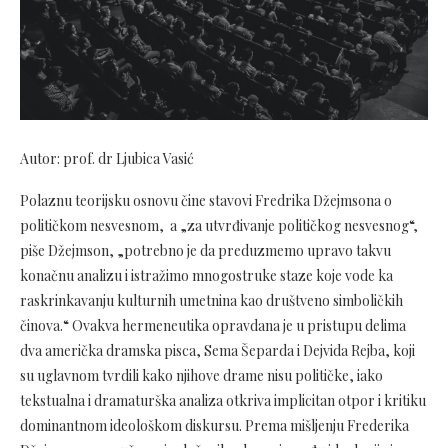
Autor: prof. dr Ljubica Vasić
Polaznu teorijsku osnovu čine stavovi Fredrika Džejmsona o
političkom nesvesnom, a „za utvrđivanje političkog nesvesnog“,
piše Džejmson, „potrebno je da preduzmemo upravo takvu
konačnu analizu i istražimo mnogostruke staze koje vode ka
raskrinkavanju kulturnih umetnina kao društveno simboličkih
činova.“ Ovakva hermeneutika opravdana je u pristupu delima
dva američka dramska pisca, Sema Šeparda i Dejvida Rejba, koji
su uglavnom tvrdili kako njihove drame nisu političke, iako
tekstualna i dramaturška analiza otkriva implicitan otpor i kritiku
dominantnom ideološkom diskursu. Prema mišljenju Frederika