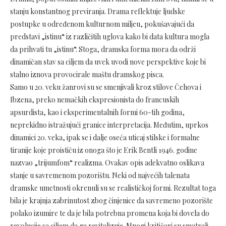
stanju konstantnog previranja. Drama reflektuje ljudske
postupke u određenom kulturnom miljeu, pokušavajući da
predstavi „istinu“ iz različitih uglova kako bi data kultura mogla
da prihvati tu „istinu“. Stoga, dramska forma mora da održi
dinamičan stav sa ciljem da uvek uvodi nove perspektive koje bi
stalno iznova provocirale maštu dramskog pisca.
Samo u 20. veku žanrovi su se smenjivali kroz stilove Čehova i
Ibzena, preko nemačkih ekspresionista do francuskih
apsurdista, kao i eksperimentalnih formi 60-tih godina,
neprekidno istražujući granice interpretacija. Međutim, uprkos
dinamici 20. veka, ipak se i dalje oseća uticaj stilske i formalne
tiranije koje proističu iz onoga što je Erik Bentli 1946. godine
nazvao „trijumfom“ realizma. Ovakav opis adekvatno oslikava
stanje u savremenom pozorištu. Neki od najvećih talenata
dramske umetnosti okrenuli su se realističkoj formi. Rezultat toga
bila je krajnja zabrinutost zbog činjenice da savremeno pozorište
polako izumire te da je bila potrebna promena koja bi dovela do
revolucije sa ciljem da ga revitalizuje. Mnogi kritičari su smatrali