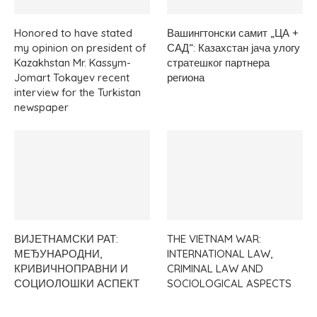
Honored to have stated
Вашингтонски самит „ЦА +
my opinion on president of
САД“: Казахстан јача улогу
Kazakhstan Mr. Kassym-
стратешког партнера
Jomart Tokayev recent
региона
interview for the Turkistan
newspaper
ВИЈЕТНАМСКИ РАТ:
THE VIETNAM WAR:
МЕЂУНАРОДНИ,
INTERNATIONAL LAW,
КРИВИЧНОПРАВНИ И
CRIMINAL LAW AND
СОЦИОЛОШКИ АСПЕКТ
SOCIOLOGICAL ASPECTS