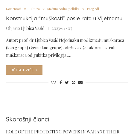
Komentari
Kultura
Međunarodna politika
Pregledi
Konstrukcija “muškosti” posle rata u Vijetnamu
Objavio
Ljubica Vasić
2023-11-07
Autor: prof. dr Ljubica Vasić Nejednaku moć između muškaraca
(kao grupe) i žena (kao grupe) održava više faktora – strah
muškaraca od gubitka privilegija,…
UČITAJ VIŠE
Skorašnji članci
ROLE OF THE PROTECTING POWERS IN WAR AND THEIR