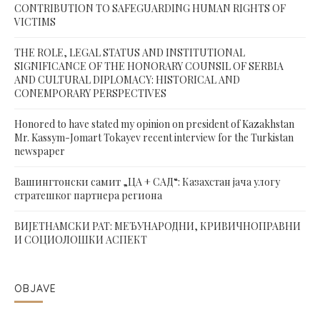
CONTRIBUTION TO SAFEGUARDING HUMAN RIGHTS OF
VICTIMS
THE ROLE, LEGAL STATUS AND INSTITUTIONAL
SIGNIFICANCE OF THE HONORARY COUNSIL OF SERBIA
AND CULTURAL DIPLOMACY: HISTORICAL AND
CONEMPORARY PERSPECTIVES
Honored to have stated my opinion on president of Kazakhstan
Mr. Kassym-Jomart Tokayev recent interview for the Turkistan
newspaper
Вашингтонски самит „ЦА + САД“: Казахстан јача улогу
стратешког партнера региона
ВИЈЕТНАМСКИ РАТ: МЕЂУНАРОДНИ, КРИВИЧНОПРАВНИ
И СОЦИОЛОШКИ АСПЕКТ
OBJAVE