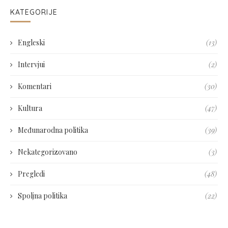
KATEGORIJE
Engleski
(13)
Intervjui
(2)
Komentari
(30)
Kultura
(47)
Međunarodna politika
(39)
Nekategorizovano
(3)
Pregledi
(48)
Spoljna politika
(22)