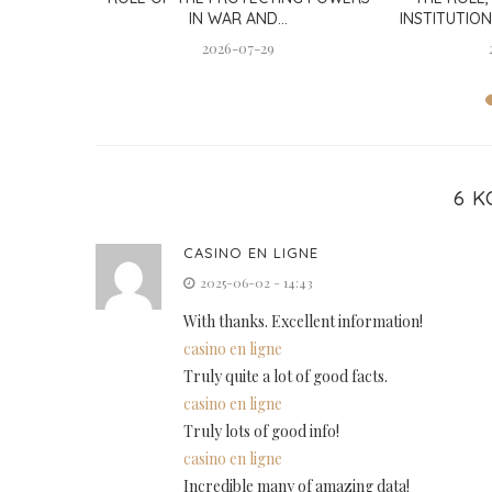
ary
IN WAR AND...
INSTITUTION
2026-07-29
6 
CASINO EN LIGNE
2025-06-02 - 14:43
With thanks. Excellent information!
casino en ligne
Truly quite a lot of good facts.
casino en ligne
Truly lots of good info!
casino en ligne
Incredible many of amazing data!