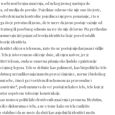
a u sebi nosi brojna značenja, od nekog javnog nastupa do
a, od medija do poruke. Pojedinac odavno više nije ono što jeste,
određeni način kontroliše pojedinca i njegovo ponašanje, i to u
a što je privatno ili javno, do te mere da javno postaje važnije od
privatnog ili posebnog odnosio na sve što nije državno. Na prethodno
umevaju širi pojam od teorija identiteta i koje pored ostalih
orije identiteta.
ntitet oličen u telesnom, zato što ne postoji nijedan jasan i vidljiv
. Telo je istovremeno oličenje duše, ali i njen zatvor, jer je
titet telesan, onda se osnovna pitanja oko ljudske egzistencije
ećajnog logosa. Telo se definiše kao palimsest, kao biopolitičko telo
olutnog nerazlikovanja između prava i činjenice, norme i biološkog
 sami sebe, čineći ga čvorištem ili neksusom za pravosudne i
konstruiše“, podrazumeva da već postoji nekakvo telo, telo koje je
stor sopstvene tobožnje konstrukcije.
u kao nosiocu političkih i društvenih značenja i promena. Međutim,
ili o diskursima o telu, a ne o tome kako su tela različito
e stabilno i da ne može da služi kao zajednički identitet među