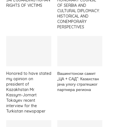
SAFEGUARDING HUMAN
HONORARY COUNSIL
RIGHTS OF VICTIMS
OF SERBIA AND
CULTURAL DIPLOMACY:
HISTORICAL AND
CONEMPORARY
PERSPECTIVES
Honored to have stated
Вашингтонски самит
my opinion on
„ЦА + САД“: Казахстан
president of
јача улогу стратешког
Kazakhstan Mr.
партнера региона
Kassym-Jomart
Tokayev recent
interview for the
Turkistan newspaper