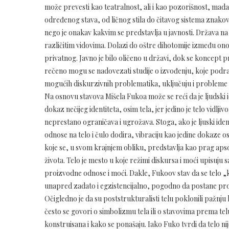
može prevesti kao teatralnost, ali i kao pozorišnost, mad
određenog stava, od ličnog stila do čitavog sistema znakov
nego je onakav kakvim se predstavlja u javnosti. Država na 
različitim vidovima. Dolazi do oštre dihotomije između onog
privatnog. Javno je bilo oličeno u državi, dok se koncept 
rečeno mogu se nadovezati studije o izvođenju, koje podraz
mogućih diskurzivnih problematika, uključuju i probleme te
Na osnovu stavova Mišela Fukoa može se reći da je ljudski ide
dokaz nečijeg identiteta, osim tela, jer jedino je telo vidljivo
neprestano ograničava i ugrožava. Stoga, ako je ljuski iden
odnose na telo i čulo dodira, vibraciju kao jedine dokaze os
koje se, u svom krajnjem obliku, predstavlja kao prag aps
života. Telo je mesto u koje režimi diskursa i moći upisuju
proizvodne odnose i moći. Dakle, Fukoov stav da se telo „
unapred zadato i egzistencijalno, pogodno da postane pro
Očigledno je da su poststrukturalisti telu poklonili pažnj
često se govori o simbolizmu tela ili o stavovima prema telu 
konstruisana i kako se ponašaju. Iako Fuko tvrdi da telo nij