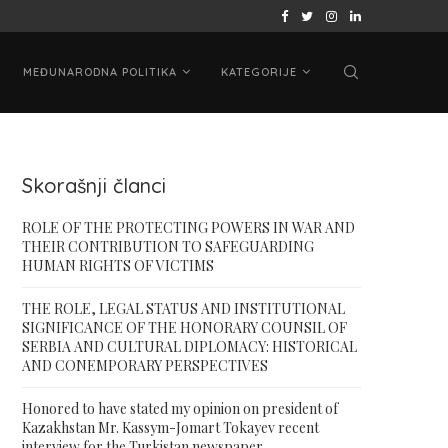
ЗАХСТАН ЈАЧА УЛОГУ...
ВИЈЕТНАМСКИ РАТ: МЕЂУНАРОДНИ, КРИ
MEĐUNARODNA POLITIKA
KATEGORIJE
Skorašnji članci
ROLE OF THE PROTECTING POWERS IN WAR AND
THEIR CONTRIBUTION TO SAFEGUARDING
HUMAN RIGHTS OF VICTIMS
THE ROLE, LEGAL STATUS AND INSTITUTIONAL
SIGNIFICANCE OF THE HONORARY COUNSIL OF
SERBIA AND CULTURAL DIPLOMACY: HISTORICAL
AND CONEMPORARY PERSPECTIVES
Honored to have stated my opinion on president of
Kazakhstan Mr. Kassym-Jomart Tokayev recent
interview for the Turkistan newspaper