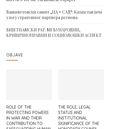
Вашингтонски самит „ЦА + САД“: Казахстан јача
улогу стратешког партнера региона
ВИЈЕТНАМСКИ РАТ: МЕЂУНАРОДНИ,
КРИВИЧНОПРАВНИ И СОЦИОЛОШКИ АСПЕКТ
OBJAVE
ROLE OF THE
THE ROLE, LEGAL
PROTECTING POWERS
STATUS AND
IN WAR AND THEIR
INSTITUTIONAL
CONTRIBUTION TO
SIGNIFICANCE OF THE