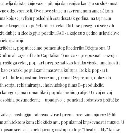
vlja da istražuje važna pitanja današnjice kao što su složenost
ektivne odgovornosti. Ove nove struje u savremenom američkom
 koje se javljaju poslednjih četrdesetak godina, na taj način
me krajem 20. i početkom 21. veka. Da bi se poseglo u srž svih
i dublje u ideologiju i politiku SAD-a koje su zajedno uslovile sve
čkoj istoriji.
a i kritičara, poput recimo pomenutog Frederika Džejmsona. U
ultural Logic of Late Capitalism”) može se prepoznati razvojni
 prošloga veka, pop-art prepoznat kao kritika visoke umetnosti i
 kao estetski populizam i masovna kultura. Dok je pop-art
nost, dotle u postmodernizmu, prema Džejmsonu, dolazi do
ih serija, reklamiranja, i holivudskog filma B-produkcije,
kategorijama romantike i popularne biografije. U ovoj novoj
 osobina postmoderne – upadljivo je ponekad i odsustvo političke
dvaja nostalgiju, odnosno strast prema preuzimanju različitih
kom arhitektonskom eklekticizmu, popularnoj književnosti i muzici. U
pisao scenski aspekt javnog nastupa a to je “theatricality” koji se