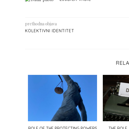
prethodna objava
KOLEKTIVNI IDENTITET
REL
RITER AND
ROLE OF THE PROTECTING POWERS
THE ROLE,