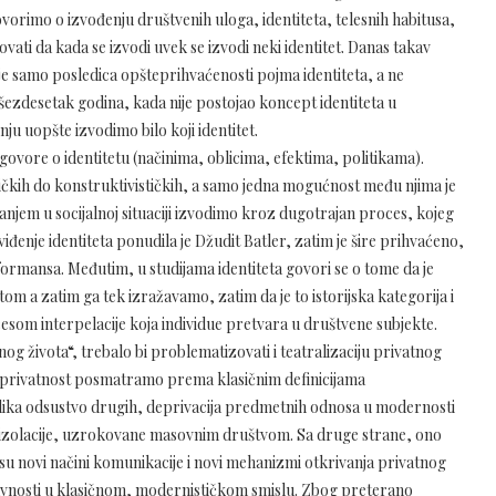
govorimo o izvođenju društvenih uloga, identiteta, telesnih habitusa,
vati da kada se izvodi uvek se izvodi neki identitet. Danas takav
e samo posledica opšteprihvaćenosti pojma identiteta, a ne
 šezdesetak godina, kada nije postojao koncept identiteta u
ju uopšte izvodimo bilo koji identitet.
ji govore o identitetu (načinima, oblicima, efektima, politikama).
tičkih do konstruktivističkih, a samo jedna mogućnost među njima je
šanjem u socijalnoj situaciji izvodimo kroz dugotrajan proces, kojeg
đenje identiteta ponudila je Džudit Batler, zatim je šire prihvaćeno,
erformansa. Međutim, u studijama identiteta govori se o tome da je
tom a zatim ga tek izražavamo, zatim da je to istorijska kategorija i
ocesom interpelacije koja individue pretvara u društvene subjekte.
g života“, trebalo bi problematizovati i teatralizaciju privatnog
o privatnost posmatramo prema klasičnim definicijama
lika odsustvo drugih, deprivacija predmetnih odnosa u modernosti
 izolacije, uzrokovane masovnim društvom. Sa druge strane, ono
u novi načini komunikacije i novi mehanizmi otkrivanja privatnog
avnosti u klasičnom, modernističkom smislu. Zbog preterano