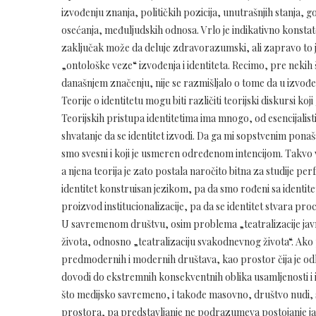
izvođenju znanja, političkih pozicija, unutrašnjih stanja, 
osećanja, međuljudskih odnosa. Vrlo je indikativno konstato
zaključak može da deluje zdravorazumski, ali zapravo to j
„ontološke veze“ izvođenja i identiteta. Recimo, pre nekih
današnjem značenju, nije se razmišljalo o tome da u izvođen
Teorije o identitetu mogu biti različiti teorijski diskursi ko
Teorijskih pristupa identitetima ima mnogo, od esencijalis
shvatanje da se identitet izvodi. Da ga mi sopstvenim pona
smo svesni i koji je usmeren određenom intencijom. Takvo vi
a njena teorija je zato postala naročito bitna za studije p
identitet konstruisan jezikom, pa da smo rođeni sa identite
proizvod institucionalizacije, pa da se identitet stvara pr
U savremenom društvu, osim problema „teatralizacije javno
života, odnosno „teatralizaciju svakodnevnog života“. Ak
predmodernih i modernih društava, kao prostor čija je od
dovodi do ekstremnih konsekventnih oblika usamljenosti i
što medijsko savremeno, i takođe masovno, društvo nudi, s
prostora, pa predstavljanje ne podrazumeva postojanje j