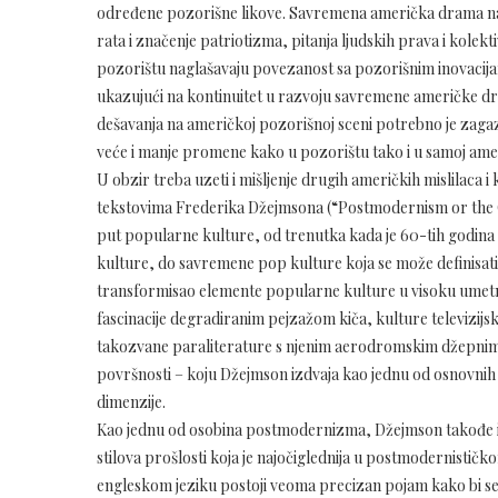
određene pozorišne likove. Savremena američka drama nasta
rata i značenje patriotizma, pitanja ljudskih prava i kol
pozorištu naglašavaju povezanost sa pozorišnim inovacijama
ukazujući na kontinuitet u razvoju savremene američke dra
dešavanja na američkoj pozorišnoj sceni potrebno je zagazit
veće i manje promene kako u pozorištu tako i u samoj ameri
U obzir treba uzeti i mišljenje drugih američkih mislilac
tekstovima Frederika Džejmsona (“Postmodernism or the C
put popularne kulture, od trenutka kada je 60-tih godina
kulture, do savremene pop kulture koja se može definisati
transformisao elemente popularne kulture u visoku umet
fascinacije degradiranim pejzažom kiča, kulture televizijsk
takozvane paraliterature s njenim aerodromskim džepnim 
površnosti – koju Džejmson izdvaja kao jednu od osnovnih
dimenzije.
Kao jednu od osobina postmodernizma, Džejmson takođe iz
stilova prošlosti koja je najočiglednija u postmodernistič
engleskom jeziku postoji veoma precizan pojam kako bi se o