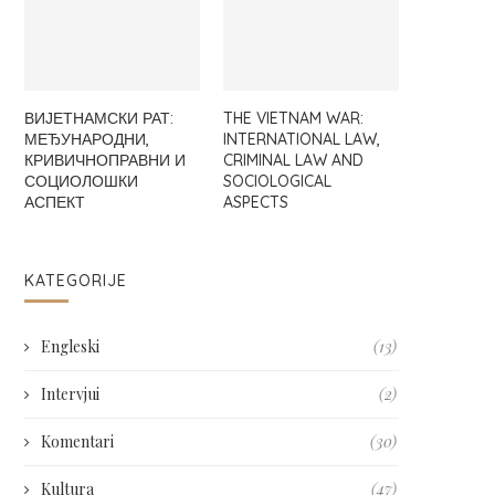
ВИЈЕТНАМСКИ РАТ:
THE VIETNAM WAR:
МЕЂУНАРОДНИ,
INTERNATIONAL LAW,
КРИВИЧНОПРАВНИ И
CRIMINAL LAW AND
СОЦИОЛОШКИ
SOCIOLOGICAL
АСПЕКТ
ASPECTS
KATEGORIJE
Engleski
(13)
Intervjui
(2)
Komentari
(30)
Kultura
(47)