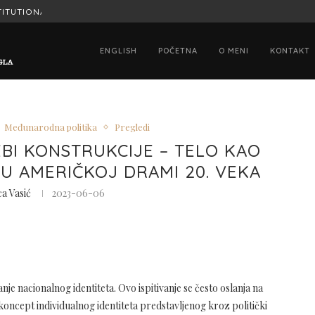
NION ON PRESIDENT...
ВАШИНГТОНСКИ САМИТ „ЦА + САД“: КА
ENGLISH
POČETNA
O MENI
KONTAKT
Međunarodna politika
Pregledi
BI KONSTRUKCIJE – TELO KAO
 U AMERIČKOJ DRAMI 20. VEKA
ca Vasić
2023-06-06
je nacionalnog identiteta. Ovo ispitivanje se često oslanja na
 koncept individualnog identiteta predstavljenog kroz politički