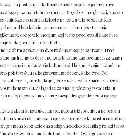
 ukazuje na postojanost kulturalne inskripcije kao jedine prave,
lnost koja je samom telu uskraćena. Stoga bi se moglo reći, kao što
avljuju kao rezultat inskripcije na telu, a telo se shvata kao
trpi bol pod bilo kakvim promenama. Takav opis stvaranja
jiževnost, dok je telo medijum koji treba preobraziti kako bi se
tanje kada govorimo o identitetu.
bično ne obraća pažnja na dvosmislenost koja je sadržana u reči
uisano misli se na to da je ono konstruisano kao predmet saznanja i
konstituisano i utoliko što je kulturno oblikovano svojim aktuelnim
tano poistovećuju sa kognitivnim modelom, kako tvrdi Pol
nstitucije“ i „konstrukcije“, jer se uvek jedno značenje ističe na
vostrukom smislu. Zalagati se za značaj telesnog izvođenja, u
irati na toj dvosmislenosti i na značaju drugog elementa njenog
i kulturalnim konstrukcijama identiteta u izvođenju, a ne pravim
i kulturni konstrukt, odnosno njegove promene kroz istoriju kulture.
vih promena kroz koje ona zadnjih nekoliko decenija prolazi treba
. Ono što se izvodi ne mora da bude identitet. Ovde govorimo o