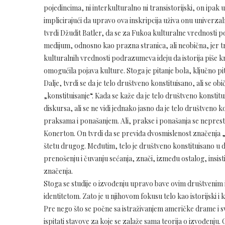
pojedincima, ni interkulturalno ni transistorijski, on ipak
implicirajući da upravo ova inskripcija uživa onu univerza
tvrdi Džudit Batler, da se za Fukoa kulturalne vrednosti poj
medijum, odnosno kao prazna stranica, ali neobična, jer 
kulturalnih vrednosti podrazumeva ideju da istorija piše kn
omogućila pojava kulture. Stoga je pitanje bola, ključno pi
Dalje, tvrdi se da je telo društveno konstituisano, ali se o
„konstituisanje“. Kada se kaže da je telo društveno konstit
diskursa, ali se ne vidi jednako jasno da je telo društveno 
praksama i ponašanjem. Ali, prakse i ponašanja se nepres
Konerton. On tvrdi da se previđa dvosmislenost značenja „ko
štetu drugog. Međutim, telo je društveno konstituisano u d
prenošenju i čuvanju sećanja, znači, između ostalog, insist
značenja.
Stoga se studije o izvođenju upravo bave ovim društvenim 
identitetom. Zato je u njihovom fokusu telo kao istorijski 
Pre nego što se počne sa istraživanjem američke drame i s
ispitati stavove za koje se zalaže sama teorija o izvođenju