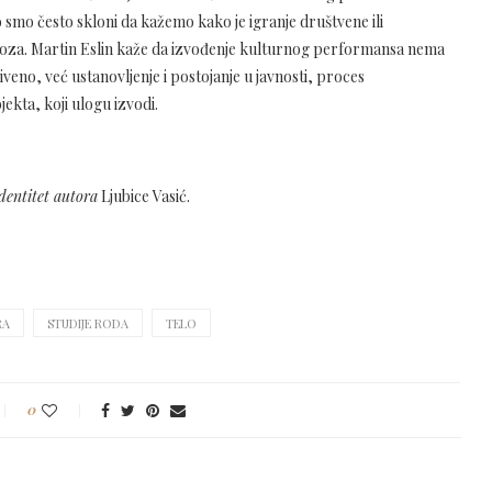
o smo često skloni da kažemo kako je igranje društvene ili
 poza. Martin Eslin kaže da izvođenje kulturnog performansa nema
riveno, već ustanovljenje i postojanje u javnosti, proces
jekta, koji ulogu izvodi.
dentitet autora
Ljubice Vasić.
RA
STUDIJE RODA
TELO
0