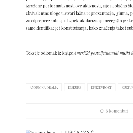
izražene performativnosti ove aktivnosti, nije neobično št
ekvivalentne uloge u stvari lažna reprezentacija, gluma,
za cilj reprezentaciju ili spektakularizaciju nečeg što je sk
samoidentifikacije i konstituisanja, kako značenja tako i sub
Tekst je odlomak iz knjige
Američki postvijetnamski muški i
AMERIČKA DRAMA
DISKURS
KNJIŽEVNOST
KULTU
6 komentari
LJUBICA VASIĆ