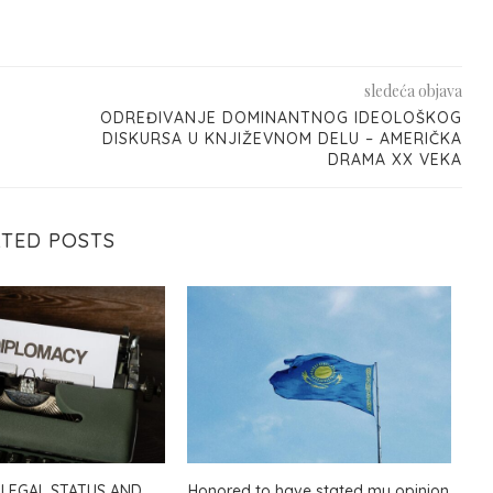
sledeća objava
ODREĐIVANJE DOMINANTNOG IDEOLOŠKOG
DISKURSA U KNJIŽEVNOM DELU – AMERIČKA
DRAMA XX VEKA
ATED POSTS
 LEGAL STATUS AND
Honored to have stated my opinion