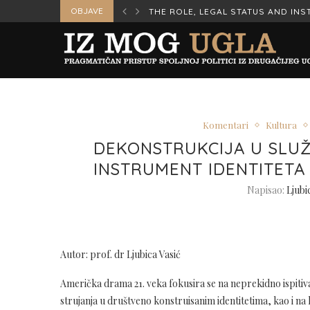
OBJAVE
INSTITUTIONAL SIGNIFICANCE OF...
HONORED TO HAVE STATED MY OPI
Komentari
Kultura
DEKONSTRUKCIJA U SLUŽ
INSTRUMENT IDENTITETA
Napisao:
Ljubi
Autor: prof. dr Ljubica Vasić
Američka drama 21. veka fokusira se na neprekidno ispitivan
strujanja u društveno konstruisanim identitetima, kao i na